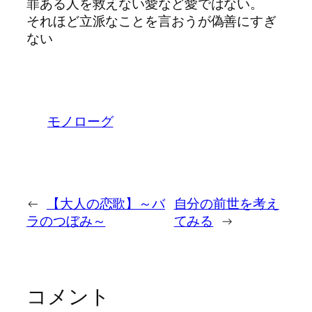
罪ある人を救えない愛など愛ではない。
それほど立派なことを言おうが偽善にすぎ
ない
モノローグ
←
【大人の恋歌】～バ
自分の前世を考え
ラのつぼみ～
てみる
→
コメント