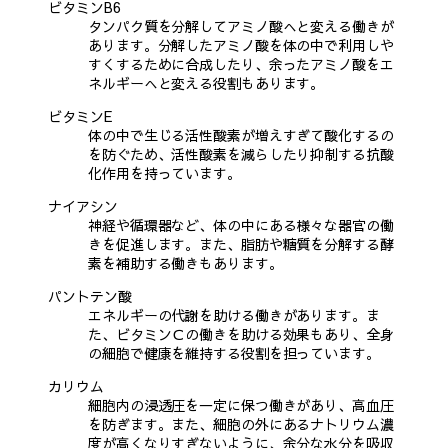
ビタミンB6
タンパク質を分解してアミノ酸へと変える働きが
あります。分解したアミノ酸を体の中で利用しや
すくするために合成したり、余ったアミノ酸をエ
ネルギーへと変える役割もあります。
ビタミンE
体の中で生じる活性酸素が増えすぎて酸化するの
を防ぐため、活性酸素を減らしたり抑制する抗酸
化作用を持っています。
ナイアシン
神経や循環器など、体の中にある様々な器官の働
きを促進します。また、脂肪や糖質を分解する酵
素を補助する働きもあります。
パントテン酸
エネルギーの代謝を助ける働きがあります。ま
た、ビタミンＣの働きを助ける効果もあり、全身
の細胞で健康を維持する役割を担っています。
カリウム
細胞内の浸透圧を一定に保つ働きがあり、高血圧
を防ぎます。また、細胞の外にあるナトリウム濃
度が高くなりすぎないように、余分な水分を吸収