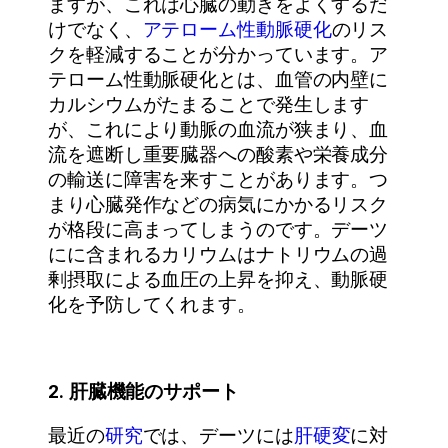
ますが、これは心臓の動きをよくするだ
けでなく、
アテローム性動脈硬化
のリス
クを軽減することが分かっています。ア
テローム性動脈硬化とは、血管の内壁に
カルシウムがたまることで発生します
が、これにより動脈の血流が狭まり、血
流を遮断し重要臓器への酸素や栄養成分
の輸送に障害を来すことがあります。つ
まり心臓発作などの病気にかかるリスク
が格段に高まってしまうのです。デーツ
にに含まれるカリウムはナトリウムの過
剰摂取による血圧の上昇を抑え、動脈硬
化を予防してくれます。
2. 肝臓機能のサポート
最近の
研究
では、デーツには
肝硬変
に対