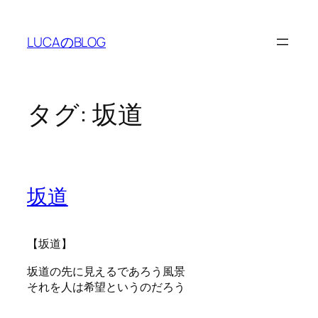
内
容
LUCAのBLOG
を
ス
キ
ッ
タグ:
坂道
プ
坂道
【坂道】
坂道の先に見えるであろう風景
それを人は希望というのだろう