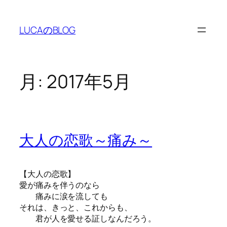
内
容
LUCAのBLOG
を
ス
キ
ッ
月:
2017年5月
プ
大人の恋歌～痛み～
【大人の恋歌】
愛が痛みを伴うのなら
痛みに涙を流しても
それは、きっと、これからも、
君が人を愛せる証しなんだろう。