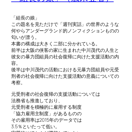
「組長の娘」
この題名を見ただけで「週刊実話」の世界のような
何やらアンダーグランド的ノンフィクションものの
匂いが漂う。
本書の構成は大きく二部に分かれている。
前半は大阪の侠客の家に生まれた中川茂代の人生と
彼女の暴力団組員の社会復帰に向けた支援活動の内
容。
後半は中川茂代の活動における元暴力団組員や元受
刑者の社会復帰に向けた支援活動の意義についての
考察。
元受刑者の社会復帰の支援活動については
法務省も推進しており、
元受刑者を積極的に雇用する制度
「協力雇用主制度」があるものの
その雇用率は2015年のデータでは
3.5％といたって低い。