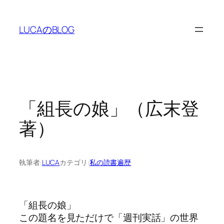
内
容
LUCAのBLOG
を
ス
キ
ッ
プ
「組長の娘」（広末登
著）
執筆者:
LUCA
カテゴリ:
私の読書遍歴
「組長の娘」
この題名を見ただけで「週刊実話」の世界