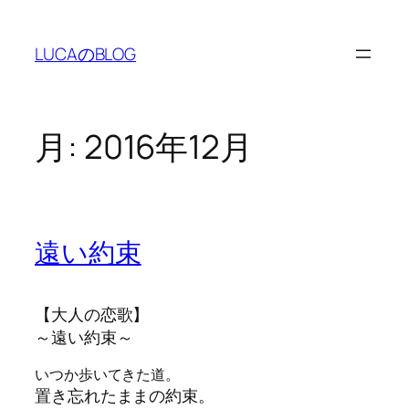
内
容
LUCAのBLOG
を
ス
キ
ッ
月:
2016年12月
プ
遠い約束
【大人の恋歌】
～遠い約束～
いつか歩いてきた道。
置き忘れたままの約束。