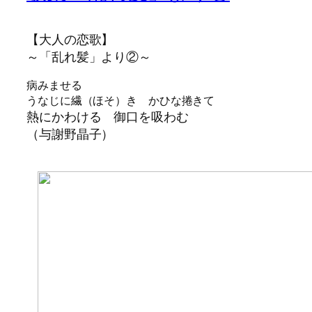
【大人の恋歌】
～「乱れ髪」より②～
病みませる
うなじに繊（ほそ）き かひな捲きて
熱にかわける 御口を吸わむ
（与謝野晶子）