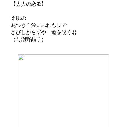
【大人の恋歌】
柔肌の
あつき血汐にふれも見で
さびしからずや 道を説く君
（与謝野晶子）