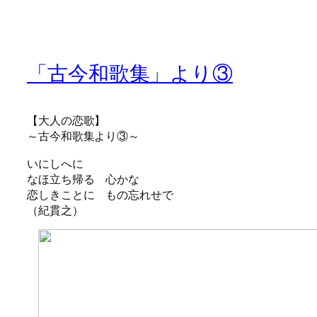
「古今和歌集」より③
【大人の恋歌】
～古今和歌集より③～
いにしへに
なほ立ち帰る 心かな
恋しきことに もの忘れせで
（紀貫之）