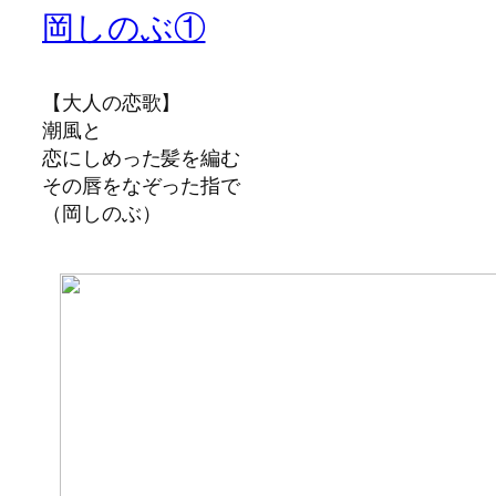
岡しのぶ①
【大人の恋歌】
潮風と
恋にしめった
髪を編む
その唇をなぞった指で
（岡しのぶ）