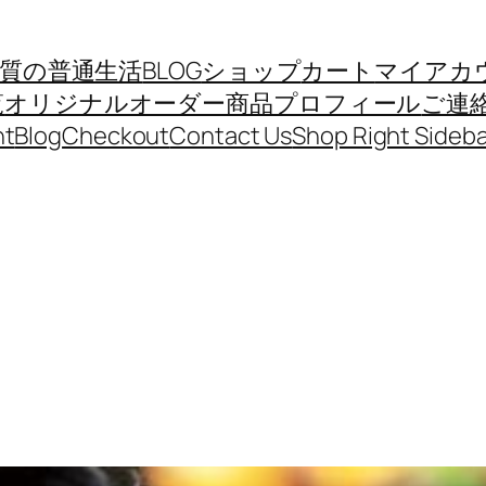
質の普通生活
BLOG
ショップ
カート
マイアカ
覧
オリジナルオーダー商品
プロフィール
ご連
nt
Blog
Checkout
Contact Us
Shop Right Sideba