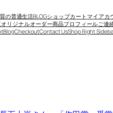
質の普通生活
BLOG
ショップ
カート
マイアカ
覧
オリジナルオーダー商品
プロフィール
ご連
nt
Blog
Checkout
Contact Us
Shop Right Sideba