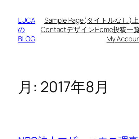
内
容
LUCA
Sample Page
(タイトルなし)
上
を
の
Contact
デザイン
Home
投稿一
ス
BLOG
My Accou
キ
ッ
プ
月:
2017年8月