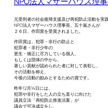
NPO法人マザーハウス理
元受刑者の社会復帰支援及び再犯防止活動を実
NPO法人マザーハウス理事長、五十嵐さんが
２６日、作田賞を受賞されました。
作田賞は、犯罪・非行の防止と
犯罪者・非行少年の
更生・矯正に尽力している個人、
もしくは団体の中から、
著しい貢献が認められた者に対して表彰し、
その活動を称え、
今後の活動の励みとするための賞です。
昨年12月14日には、
犯罪や非行をした人の立ち直りに向けた
議員立法「再犯防止推進法案」が
議会で可決成立をし、