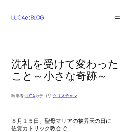
内
容
LUCAのBLOG
を
ス
キ
ッ
プ
洗礼を受けて変わった
こと～小さな奇跡～
執筆者:
LUCA
カテゴリ:
クリスチャン
８月１５日、聖母マリアの被昇天の日に
佐賀カトリック教会で