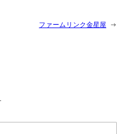
ファームリンク金星屋
→
す