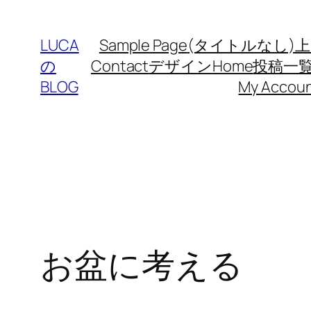
内
容
LUCA
Sample Page
(タイトルなし)
上
を
の
Contact
デザイン
Home
投稿一
ス
BLOG
My Accou
キ
ッ
プ
お盆に考える