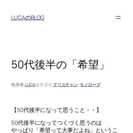
内
容
LUCAのBLOG
を
ス
キ
ッ
プ
50代後半の「希望」
執筆者:
LUCA
カテゴリ:
クリスチャン
, 
モノローグ
【50代後半になって思うこと・・】
50代後半になってつくづく思うのは
やっぱり「希望って大事だよね」というこ