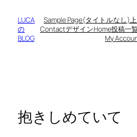
内
容
LUCA
Sample Page
(タイトルなし)
上
を
の
Contact
デザイン
Home
投稿一
ス
BLOG
My Accou
キ
ッ
プ
抱きしめていて