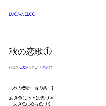
内
容
LUCAのBLOG
を
ス
キ
ッ
プ
秋の恋歌①
執筆者:
LUCA
カテゴリ:
未分類
【秋の恋歌～言の葉～】
あき色に木々は色づき
あき色に心も色づく