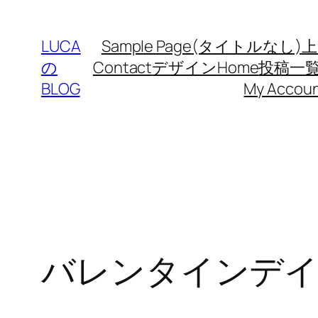
内
容
LUCA
Sample Page
(タイトルなし)
上
を
の
Contact
デザイン
Home
投稿一
ス
BLOG
My Accou
キ
ッ
プ
バレンタインデ