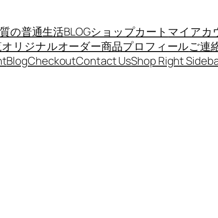
質の普通生活
BLOG
ショップ
カート
マイアカ
覧
オリジナルオーダー商品
プロフィール
ご連
nt
Blog
Checkout
Contact Us
Shop Right Sideba
イ