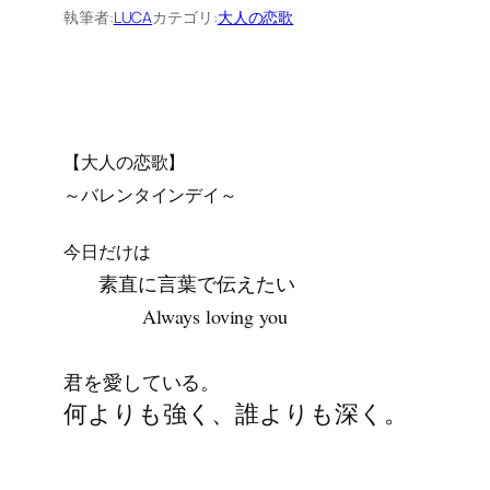
執筆者:
LUCA
カテゴリ:
大人の恋歌
【大人の恋歌】
～バレンタインデイ～
今日だけは
素直に言葉で
伝えたい
Always loving you
君を愛している。
何よりも強く、誰よりも深く。