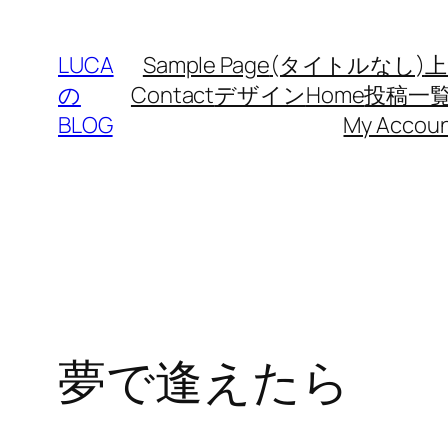
内
容
LUCA
Sample Page
(タイトルなし)
上
を
の
Contact
デザイン
Home
投稿一
ス
BLOG
My Accou
キ
ッ
プ
夢で逢えたら