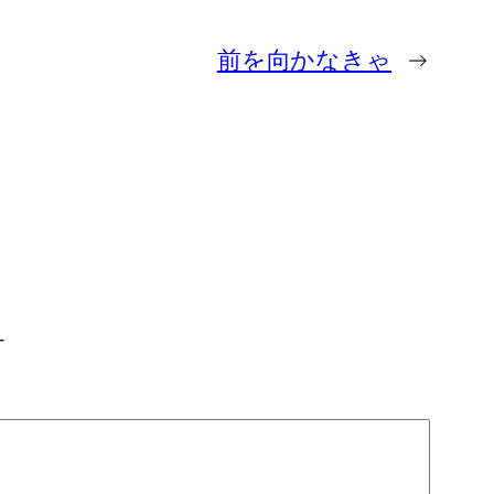
前を向かなきゃ
→
す