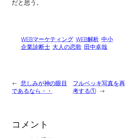
だと思う。
WEBマーケティング
WEB解析
中小
企業診断士
大人の恋歌
田中卓哉
←
悲しみが神の眼目
フルベッキ写真を再
であるなら・・
考する①
→
コメント