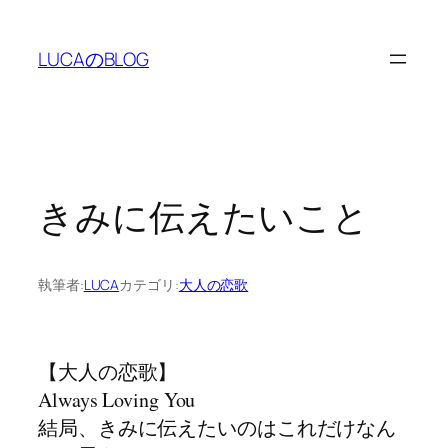
内
容
LUCAのBLOG
を
ス
キ
ッ
プ
きみに伝えたいこと
執筆者:
LUCA
カテゴリ:
大人の恋歌
【大人の恋歌】
Always Loving You
結局、きみに伝えたいのはこれだけなん