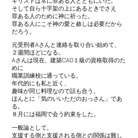
キリストは常に罪ある人とともにいた。
そして自ら十字架の上にあるときでさえ
罪ある人のために神に祈った。
罪ある人にこそ神の愛と赦しは必要だから
だろう。
元受刑者Aさんと連絡を取り合い始めて、
２週間ほどになる。
Aさんは現在、建築CAD１級の資格取得のた
めに
職業訓練校に通っている。
年代的にも私と近く、
趣味が同じ料理なので話も合う。
ほんとに「気のいいただのおっさん」であ
る。
８月には福岡で会う約束をした。
一般論として。
支援する側と支援される側との関係は難し