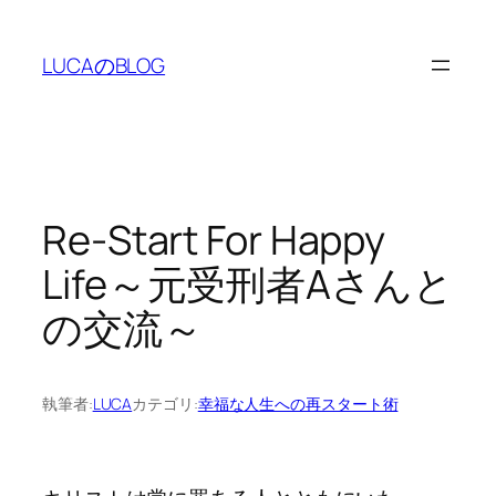
内
容
LUCAのBLOG
を
ス
キ
ッ
プ
Re-Start For Happy
Life～元受刑者Aさんと
の交流～
執筆者:
LUCA
カテゴリ:
幸福な人生への再スタート術