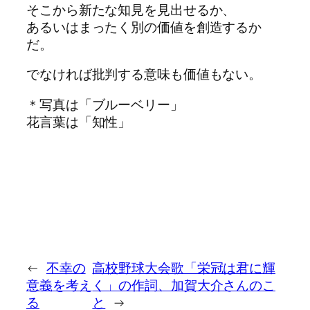
そこから新たな知見を見出せるか、
あるいはまったく別の価値を創造するか
だ。
でなければ批判する意味も価値もない。
＊写真は「ブルーベリー」
花言葉は「知性」
←
不幸の
高校野球大会歌「栄冠は君に輝
意義を考え
く」の作詞、加賀大介さんのこ
る
と
→