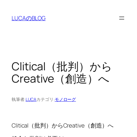
内
容
LUCAのBLOG
を
ス
キ
ッ
プ
Clitical（批判）から
Creative（創造）へ
執筆者:
LUCA
カテゴリ:
モノローグ
Clitical（批判）からCreative（創造）へ