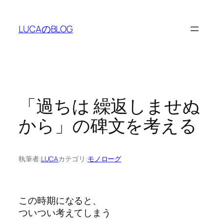
内
容
LUCAのBLOG
を
ス
キ
ッ
プ
「過ちは 繰返しませぬ
から」の碑文を考える
執筆者:
LUCA
カテゴリ:
モノローグ
この時期になると、
ついつい考えてしまう