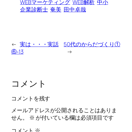
WEBマーケティング
WEB解析
中小
企業診断士
奄美
田中卓哉
←
実は・・・実話
50代のからだづくり①
⑥‐13
→
コメント
コメントを残す
メールアドレスが公開されることはありま
せん。
※
が付いている欄は必須項目です
コメント
※