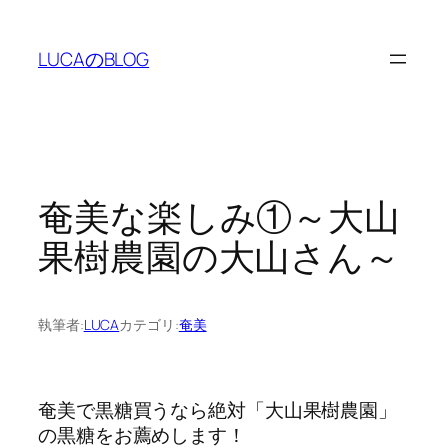
内
容
LUCAのBLOG
を
ス
キ
ッ
プ
奄美な楽しみ①～大山
果樹農園の大山さん～
執筆者:
LUCA
カテゴリ:
奄美
奄美で黒糖買うなら絶対「大山果樹農園」
の黒糖をお薦めします！