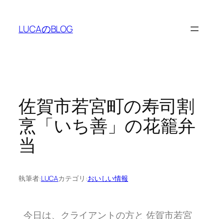
LUCAのBLOG
佐賀市若宮町の寿司割
烹「いち善」の花籠弁
当
執筆者:
LUCA
カテゴリ:
おいしい情報
今日は、クライアントの方と 佐賀市若宮