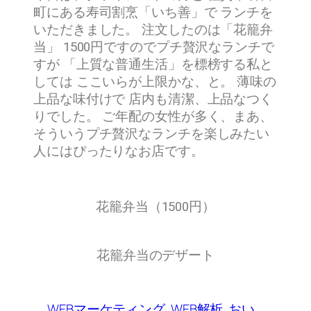
町にある寿司割烹「いち善」で ランチを
いただきました。 注文したのは「花籠弁
当」 1500円ですのでプチ贅沢なランチで
すが 「上質な普通生活」を標榜する私と
しては ここいらが上限かな、と。 薄味の
上品な味付けで 店内も清潔、上品なつく
りでした。 ご年配の女性が多く、まあ、
そういうプチ贅沢なランチを楽しみたい
人にはぴったりなお店です。
花籠弁当（1500円）
花籠弁当のデザート
WEBマーケティング
WEB解析
おい