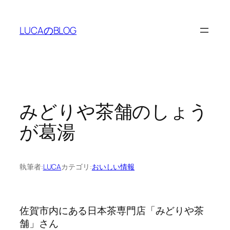
内
容
LUCAのBLOG
を
ス
キ
ッ
プ
みどりや茶舗のしょう
が葛湯
執筆者:
LUCA
カテゴリ:
おいしい情報
佐賀市内にある日本茶専門店「みどりや茶
舗」さん