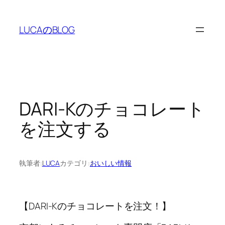
内
容
LUCAのBLOG
を
ス
キ
ッ
プ
DARI-Kのチョコレート
を注文する
執筆者:
LUCA
カテゴリ:
おいしい情報
【DARI-Kのチョコレートを注文！】