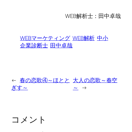
WEB解析士：田中卓哉
WEBマーケティング
WEB解析
中小
企業診断士
田中卓哉
←
春の恋歌④～ほとと
大人の恋歌～春空
ぎす～
～
→
コメント