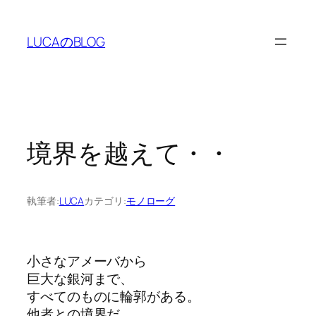
内
容
LUCAのBLOG
を
ス
キ
ッ
プ
境界を越えて・・
執筆者:
LUCA
カテゴリ:
モノローグ
小さなアメーバから
巨大な銀河まで、
すべてのものに輪郭がある。
他者との境界だ。