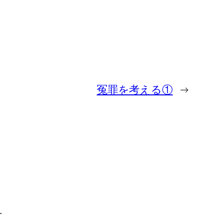
冤罪を考える①
→
す