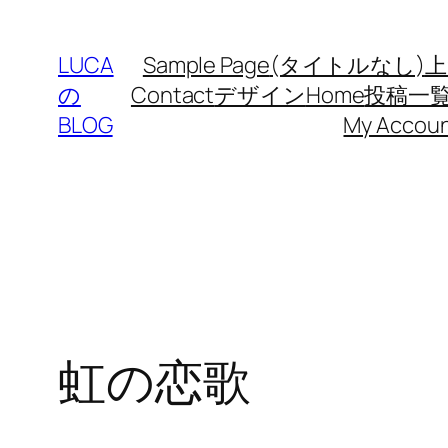
内
容
LUCA
Sample Page
(タイトルなし)
上
を
の
Contact
デザイン
Home
投稿一
ス
BLOG
My Accou
キ
ッ
プ
虹の恋歌