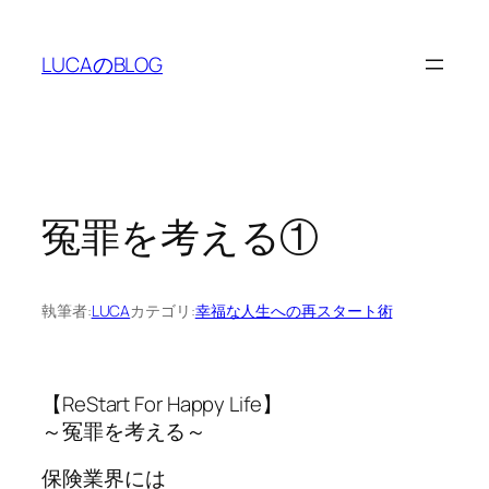
内
容
LUCAのBLOG
を
ス
キ
ッ
プ
冤罪を考える①
執筆者:
LUCA
カテゴリ:
幸福な人生への再スタート術
【ReStart For Happy Life】
～冤罪を考える～
保険業界には