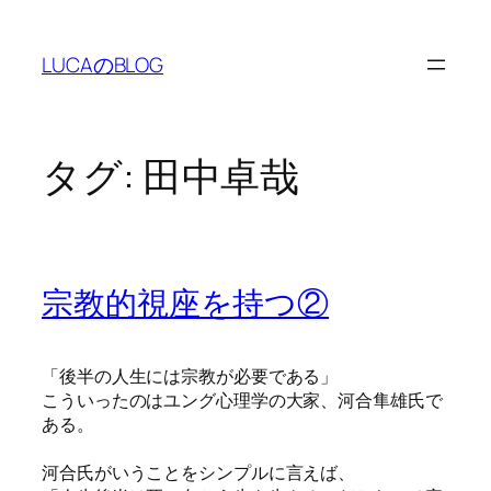
内
容
LUCAのBLOG
を
ス
キ
ッ
タグ:
田中卓哉
プ
宗教的視座を持つ②
「後半の人生には宗教が必要である」
こういったのはユング心理学の大家、河合隼雄氏で
ある。
河合氏がいうことをシンプルに言えば、