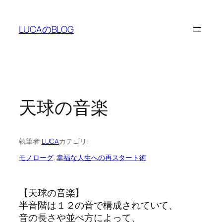
内
容
LUCAのBLOG
を
ス
キ
ッ
プ
天球の音楽
執筆者:
LUCA
カテゴリ:
モノローグ
, 
幸福な人生への再スタート術
【天球の音楽】
半音階は１２の音で構成されていて、
音の長さや並べ方によって、