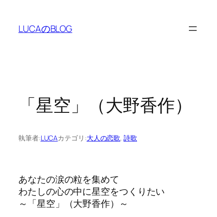
内
容
LUCAのBLOG
を
ス
キ
ッ
プ
「星空」（大野香作）
執筆者:
LUCA
カテゴリ:
大人の恋歌
, 
詩歌
あなたの涙の粒を集めて
わたしの心の中に星空をつくりたい
～「星空」（大野香作）～