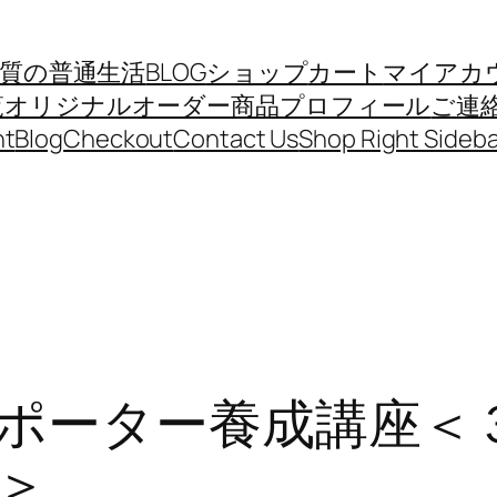
質の普通生活
BLOG
ショップ
カート
マイアカ
覧
オリジナルオーダー商品
プロフィール
ご連
nt
Blog
Checkout
Contact Us
Shop Right Sideba
ポーター養成講座＜
＞