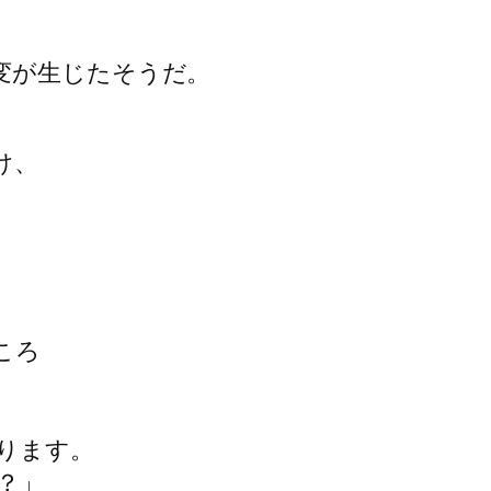
変が生じたそうだ。
け、
ころ
ります。
？」