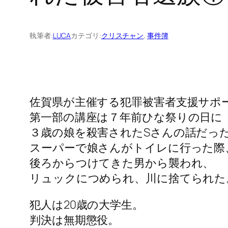
執筆者:
LUCA
カテゴリ:
クリスチャン
, 
事件簿
佐賀県が主催する犯罪被害者支援サポ
第一部の講座は７年前ひな祭りの日に
３歳の娘を殺害されたSさんの話だっ
スーパーで娘さんがトイレに行った際
後ろからつけてきた男から襲われ、
リュックにつめられ、川に捨てられた
犯人は20歳の大学生。
判決は無期懲役。