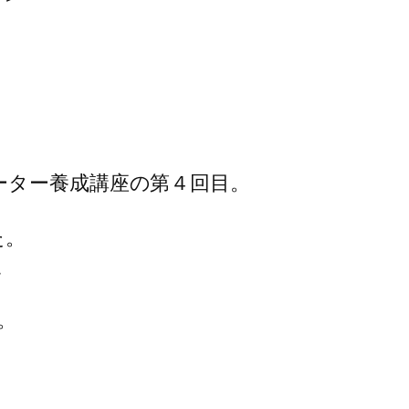
ーター養成講座の第４回目。
た。
、
。