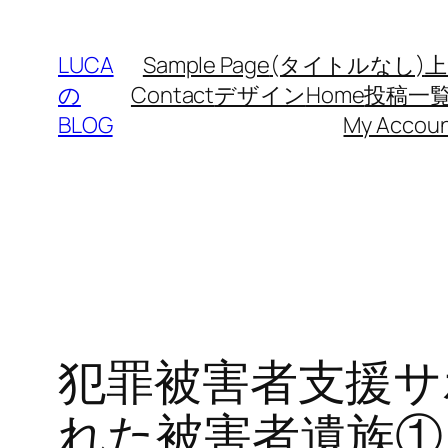
内
容
LUCA
Sample Page
(タイトルなし)
上
を
の
Contact
デザイン
Home
投稿一
ス
BLOG
My Accou
キ
ッ
プ
犯罪被害者支援サ
れた被害者遺族①