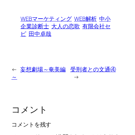
WEBマーケティング
WEB解析
中小
企業診断士
大人の恋歌
有限会社セ
ピ
田中卓哉
←
妄想劇場～奄美編
受刑者との文通④
～
→
コメント
コメントを残す