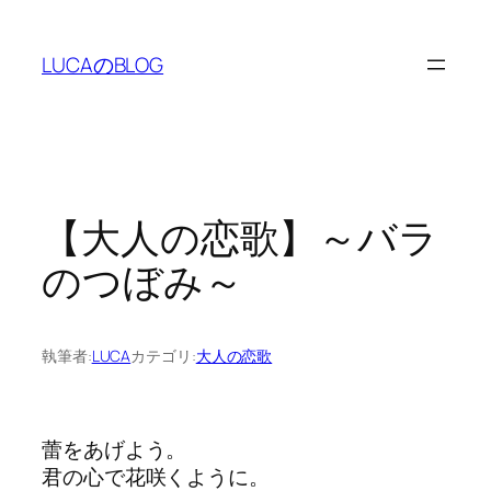
内
容
LUCAのBLOG
を
ス
キ
ッ
プ
【大人の恋歌】～バラ
のつぼみ～
執筆者:
LUCA
カテゴリ:
大人の恋歌
蕾をあげよう。
君の心で花咲くように。