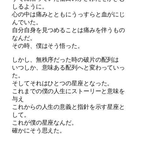
しるように。
心の中は痛みとともにう
っ
すらと血がにじ
んでい
た
。
自分自身を見つめることは痛みを伴うもの
な
んだ。
その時、僕はそう悟
っ
た
。
しかし、無秩序だ
っ
た
時の破片の配列は
いつしか、意味ある配列へと変わ
っ
てい
っ
た
。
そしてそれはひとつの
星座となった
。
これまでの僕の人生にストーリーと意味を
与え
これからの人生の意義と指針を示す
星座
と
して。
これが僕の
星座
な
んだ。
確かにそう思え
た
。