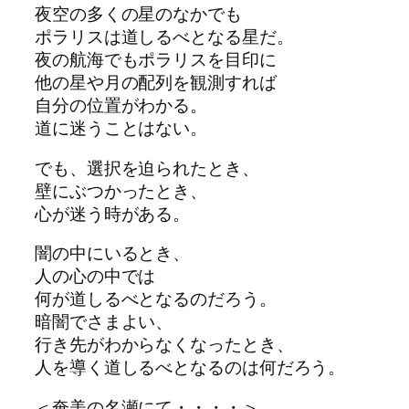
夜空の多くの星の
な
かでも
ポラリスは道しるべと
な
る星だ。
夜の航海でもポラリスを目印に
他の星や月の配列を観測すれば
自分の位置がわかる。
道に迷うことは
な
い。
でも、選択を迫られ
た
とき、
壁にぶつか
っ
た
とき、
心が迷う時がある。
闇の中にいるとき、
人の心の中では
何が道しるべと
な
るのだろう。
暗闇でさまよい、
行き先がわから
な
く
な
っ
た
とき、
人を導く道しるべと
な
るのは何だろう。
＜奄美の名瀬にて・・・・＞