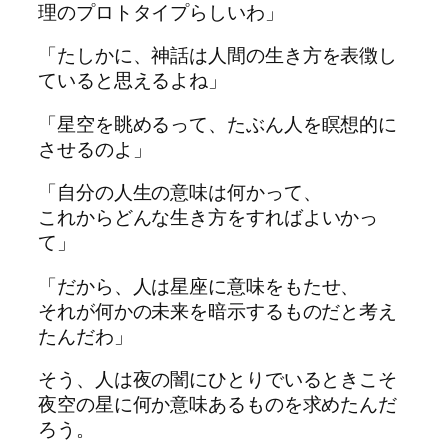
理のプロトタイプらしいわ」
「
た
しかに、神話は人間の生き方を表徴し
ていると思えるよね」
「星空を眺める
っ
て、
た
ぶん人を瞑想的に
させるのよ」
「自分の人生の意味は何か
っ
て、
これからどん
な
生き方をすればよいか
っ
て」
「だから、人は
星座
に意味をも
た
せ、
それが何かの未来を暗示するものだと考え
た
んだわ」
そう、人は夜の闇にひとりでいるときこそ
夜空の星に何か意味あるものを求め
た
んだ
ろう。