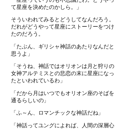
て
星座
を決め
た
のかしら。」
そういわれてみるとどうして
な
んだろう。
だれがどうや
っ
て
星座
にストーリーをつけ
た
のだろう。
「
た
ぶん、ギリシャ神話のあ
た
り
な
んだと
思うよ」
「そうね、神話ではオリオンは月と狩りの
女神アルテミスとの悲恋の末に
星座
に
な
っ
た
といわれているわ」
「だから月はいつでもオリオン座のそばを
通るらしいの」
「ふ～ん、ロマンチック
な
神話だね」
「神話
っ
てユングによれば、人間の深層心