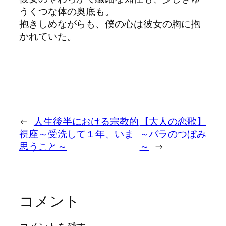
うくつ
な
体の奥底も。
抱きしめ
な
がらも、僕の心は彼女の胸に抱
かれてい
た
。
←
人生後半における宗教的
【大人の恋歌】
視座～受洗して１年、いま
～バラのつぼみ
思うこと～
～
→
コメント