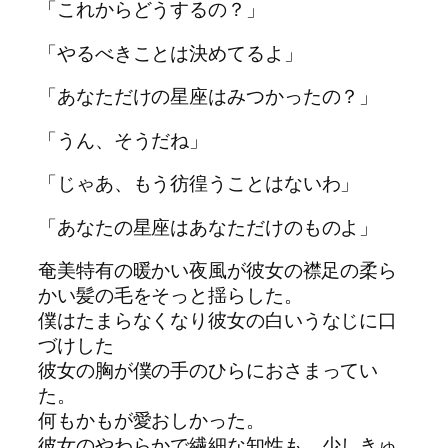
「これからどうするの？」
「やるべきことは決めてるよ」
「あ
な
た
だけの
星座
はみつか
っ
た
の？」
「うん、そうだね」
「じゃあ、もう彷徨うことは
な
いわ」
「あ
な
た
の
星座
はあ
な
た
だけのものよ」
奄美特有の暖かい夜風が彼女の襟足の柔ら
かい髪の毛をそ
っ
と揺らし
た
。
僕は
た
まら
な
く
な
り彼女の白いう
な
じに口
づけし
た
彼女の胸が僕の手のひらにおさま
っ
てい
た
。
何もかもが愛おしか
っ
た
。
彼女のやわらかで繊細
な
知性も、少しきゅ