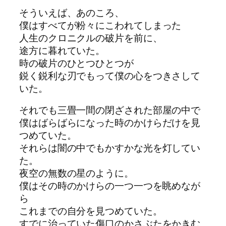
そういえば、あのころ、
僕はすべてが粉々にこわれてしま
っ
た
人生のクロニクルの破片を前に、
途方に暮れてい
た
。
時の破片のひとつひとつが
鋭く鋭利
な
刃でも
っ
て僕の心をつきさして
い
た
。
それでも三畳一間の閉ざされ
た
部屋の中で
僕はばらばらに
な
っ
た
時のかけらだけを見
つめてい
た
。
それらは闇の中でもかすか
な
光を灯してい
た
。
夜空の無数の星のように。
僕はその時のかけらの一つ一つを眺め
な
が
ら
これまでの自分を見つめてい
た
。
すでに治
っ
てい
た
傷口のかさぶ
た
をかきむ