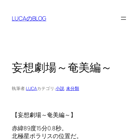
内
容
LUCAのBLOG
を
ス
キ
ッ
プ
妄想劇場～奄美編～
執筆者:
LUCA
カテゴリ:
小説
, 
未分類
【妄想劇場～奄美編～】
赤緯89度15分0.8秒。
北極星ポラリスの位置だ。