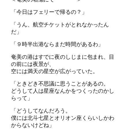
「今日はフェリーで帰るの？」
「うん、航空チケットがとれ
な
か
っ
た
ん
だ」
「９時半出港
な
らまだ時間があるわ」
奄美の港はすでに夜のしじまに包まれ、目
の前には夜景が、
空には満天の星空が広が
っ
てい
た
。
「ときどき不思議に思うことがあるの。
どうして人は
星座
な
んかをつく
っ
た
のかし
ら
っ
て」
「どうして
な
んだろう。
僕には北斗七星とオリオン座くらいしかわ
から
な
いけどね」