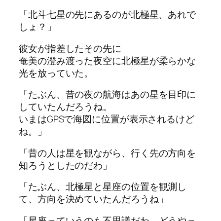
「北斗七星の先にあるのが北極星、あれで
しょ？」
彼女が指差し
た
その先に
奄美の澄み渡
っ
た
夜空に北極星が柔らか
な
光を放
っ
てい
た
。
「
た
ぶん、昔の夜の航海はあの星を目印に
してい
た
んだろうね。
いまはGPSで海図に位置が表示されるけど
ね。」
「昔の人は星を観
な
がら、行く先の方向を
知ろうとし
た
のだわ」
「
た
ぶん、北極星と
星座
の位置を観測し
て、方向を決めてい
た
んだろうね」
「
星座
っ
ていうのも不思議だわ。どうや
っ