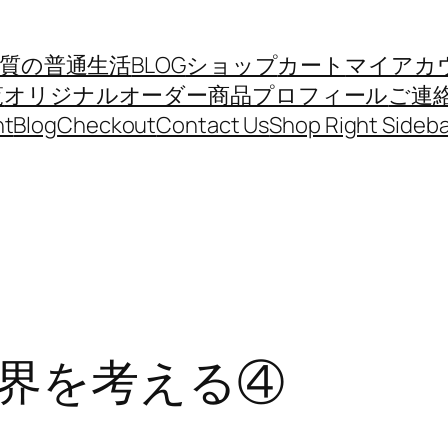
質の普通生活
BLOG
ショップ
カート
マイアカ
覧
オリジナルオーダー商品
プロフィール
ご連
nt
Blog
Checkout
Contact Us
Shop Right Sideba
界を考える④