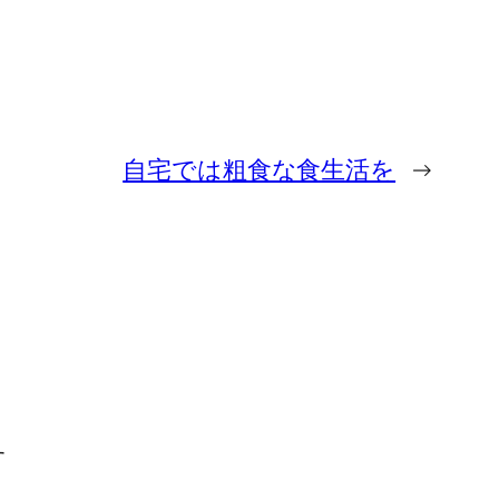
自宅では粗食な食生活を
→
す