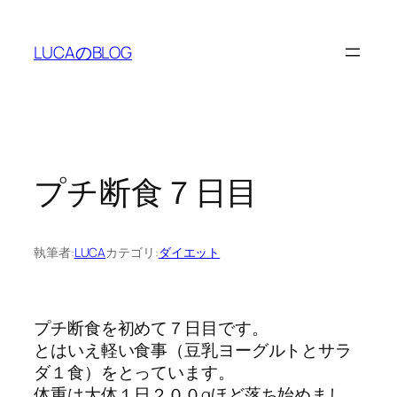
内
容
LUCAのBLOG
を
ス
キ
ッ
プ
プチ断食７日目
執筆者:
LUCA
カテゴリ:
ダイエット
プチ断食を初めて７日目です。
とはいえ軽い食事（豆乳ヨーグルトとサラ
ダ１食）をとっています。
体重は大体１日２００gほど落ち始めまし