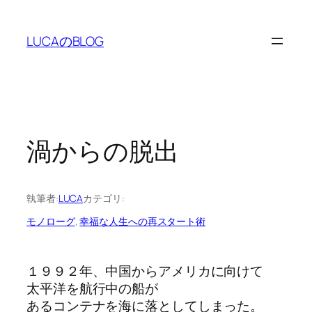
内
容
LUCAのBLOG
を
ス
キ
ッ
プ
渦からの脱出
執筆者:
LUCA
カテゴリ:
モノローグ
, 
幸福な人生への再スタート術
１９９２年、中国からアメリカに向けて
太平洋を航行中の船が
あるコンテナを海に落としてしまった。