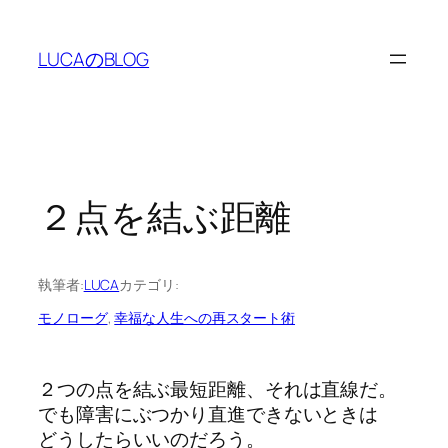
内
容
LUCAのBLOG
を
ス
キ
ッ
プ
２点を結ぶ距離
執筆者:
LUCA
カテゴリ:
モノローグ
, 
幸福な人生への再スタート術
２つの点を結ぶ最短距離、それは直線だ。
でも障害にぶつかり直進できないときは
どうしたらいいのだろう。