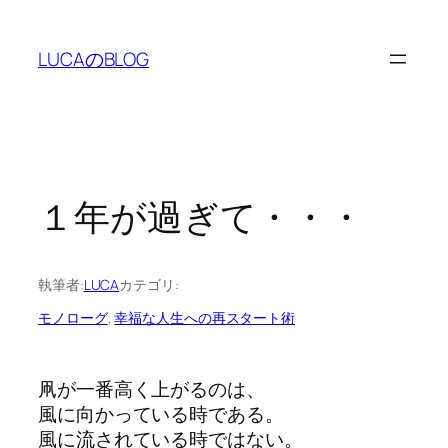
内
容
LUCAのBLOG
を
ス
キ
ッ
プ
１年が過ぎて・・・
執筆者:
LUCA
カテゴリ:
モノローグ
, 
幸福な人生への再スタート術
凧が一番高く上がるのは、
風に向かっている時である。
風に流されている時ではない。