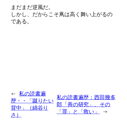
まだまだ逆風だ。
しかし、だからこそ凧は高く舞い上がるの
である。
←
私の読書遍
私の読書遍歴：西田幾多
歴・・「蹴りたい
郎「善の研究」、その
背中」（綿谷り
「罪」と「救い」
→
さ）