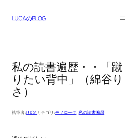
内
容
LUCAのBLOG
を
ス
キ
ッ
プ
私の読書遍歴・・「蹴
りたい背中」（綿谷り
さ）
執筆者:
LUCA
カテゴリ:
モノローグ
, 
私の読書遍歴