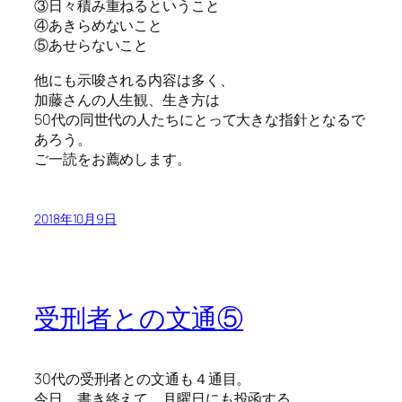
③日々積み重ねるということ
④あきらめないこと
⑤あせらないこと
他にも示唆される内容は多く、
加藤さんの人生観、生き方は
50代の同世代の人たちにとって大きな指針となるで
あろう。
ご一読をお薦めします。
2018年10月9日
受刑者との文通⑤
30代の受刑者との文通も４通目。
今日、書き終えて、月曜日にも投函する。