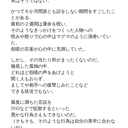
実はそうではない。
かつて６か月間誰とも話をしない期間をすごしたこ
とがある。
最初の２週間は運命を呪い、
そのようなきっかけをつくった人物への
恨みや怒りで心の中はマグマのように渦巻いてい
た。
怨嗟の言葉が心の中に充満していた。
しかし、その当たり所がまったくないのだ。
徹底した孤独の中、
どれほど怨嗟の声をあげようと
聞く人もおらず、
ましてや相手への復讐じみたことなど
できる状況でもない。
腐臭に満ちた言説を
SNSなどで拡散するといった
愚かな行為さえもできないのだ。
（そもそも、そのような行為は自分の美学に合わな
いが）