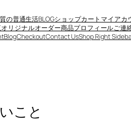
質の普通生活
BLOG
ショップ
カート
マイアカ
覧
オリジナルオーダー商品
プロフィール
ご連
nt
Blog
Checkout
Contact Us
Shop Right Sideba
いこと