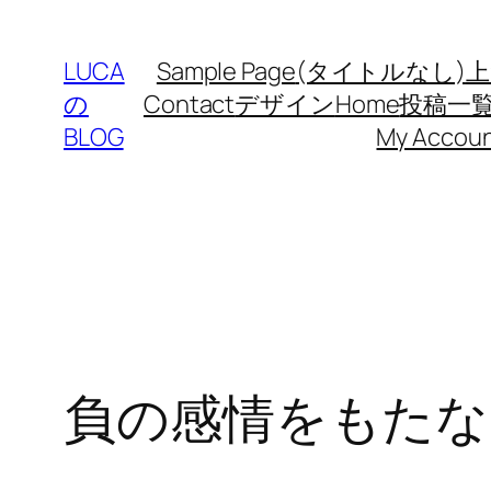
内
容
LUCA
Sample Page
(タイトルなし)
上
を
の
Contact
デザイン
Home
投稿一
ス
BLOG
My Accou
キ
ッ
プ
負の感情をもたな