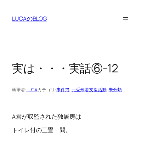
内
容
LUCAのBLOG
を
ス
キ
ッ
プ
実は・・・実話⑥-12
執筆者:
LUCA
カテゴリ:
事件簿
, 
元受刑者支援活動
, 
未分類
A君が収監された独居房は
トイレ付の三畳一間。