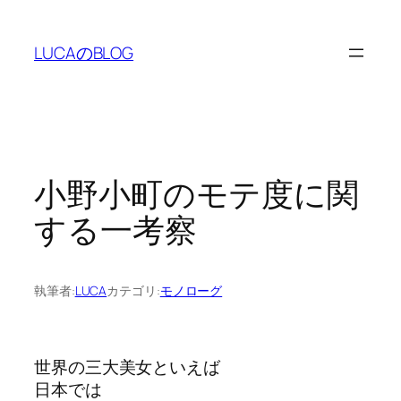
内
容
LUCAのBLOG
を
ス
キ
ッ
プ
小野小町のモテ度に関
する一考察
執筆者:
LUCA
カテゴリ:
モノローグ
世界の三大美女といえば
日本では