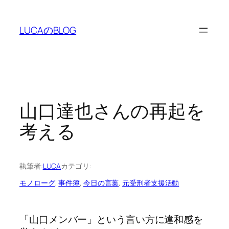
内
容
LUCAのBLOG
を
ス
キ
ッ
プ
山口達也さんの再起を
考える
執筆者:
LUCA
カテゴリ:
モノローグ
, 
事件簿
, 
今日の言葉
, 
元受刑者支援活動
「山口メンバー」という言い方に違和感を