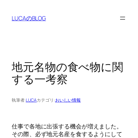
内
容
LUCAのBLOG
を
ス
キ
ッ
プ
地元名物の食べ物に関
する一考察
執筆者:
LUCA
カテゴリ:
おいしい情報
仕事で各地に出張する機会が増えました。
その際、必ず地元名産を食するようにして