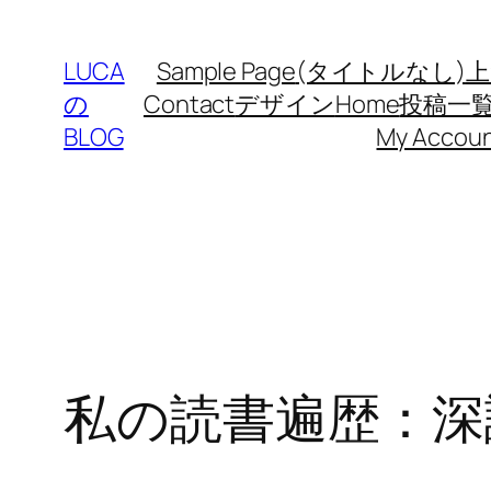
内
容
LUCA
Sample Page
(タイトルなし)
上
を
の
Contact
デザイン
Home
投稿一
ス
BLOG
My Accou
キ
ッ
プ
私の読書遍歴：深