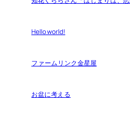
知花くららさん「はじまりは、恋
Hello world!
ファームリンク金星屋
お盆に考える