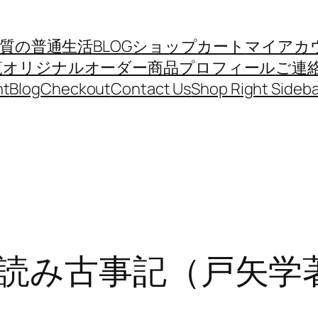
質の普通生活
BLOG
ショップ
カート
マイアカ
覧
オリジナルオーダー商品
プロフィール
ご連
nt
Blog
Checkout
Contact Us
Shop Right Sideba
読み古事記（戸矢学