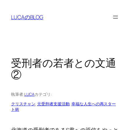
内
容
LUCAのBLOG
を
ス
キ
ッ
プ
受刑者の若者との文通
②
執筆者:
LUCA
カテゴリ:
クリスチャン
, 
元受刑者支援活動
, 
幸福な人生への再スター
ト術
北海道の受刑者であるS君への返信をやっと