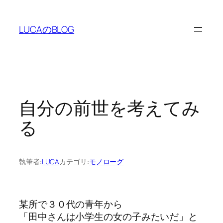
内
容
LUCAのBLOG
を
ス
キ
ッ
プ
自分の前世を考えてみ
る
執筆者:
LUCA
カテゴリ:
モノローグ
某所で３０代の青年から
「田中さんは小学生の女の子みたいだ」と