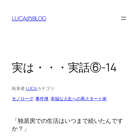
内
容
LUCAのBLOG
を
ス
キ
ッ
プ
実は・・・実話⑥-14
執筆者:
LUCA
カテゴリ:
モノローグ
, 
事件簿
, 
幸福な人生への再スタート術
「独居房での生活はいつまで続いたんです
か？」